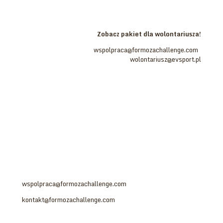
Zaświadczenie, wyżywienie, pakiet startowy oraz możliwość
wzięcia udziału w biegu – to wszystko na Ciebie czeka.
Zobacz pakiet dla wolontariusza!
Wolontariat:
wspolpraca@formozachallenge.com
,
wolontariusz@evsport.pl
Jesteś zainteresowany:
- współpracą
- sponsoringiem
- partnerstwem
Prosimy o kontakt na adres:
wspolpraca@formozachallenge.com
kontakt@formozachallenge.com