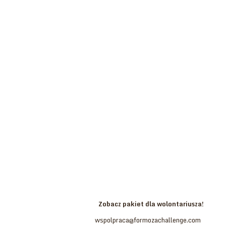
Stań się częścią zespołu
Formoza Challenge!
Zostań Wolontariuszem.
Poszukujemy osób, które chcą tworzyć prawdziwy bieg
komandosów!
Ambicja, ciekawość, pracowitość – cechy mile widziane.
Doświadczenie w organizacji eventu oraz niezapomniana
przygoda.
Zaświadczenie, wyżywienie, pakiet startowy oraz możliwość
wzięcia udziału w biegu – to wszystko na Ciebie czeka.
Zobacz pakiet dla wolontariusza!
Wolontariat:
wspolpraca@formozachallenge.com
,