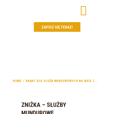
ZAPISZ SIĘ TERAZ!
AKTUALNOŚCI
BIEGI Z PRZESZKODAMI
RABAT DLA SŁUŻB
DLA ZAWODNIKA
MUNDUROWYCH NA BIEG Z
CENNIKI
PARTNERZY
PRZESZKODAMI FORMOZA
JW FORMOZA
CHALLENGE
POMOC
HOME
RABAT DLA SŁUŻB MUNDUROWYCH NA BIEG Z...
ZNIŻKA – SŁUŻBY
MUNDUROWE