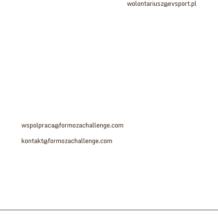
wolontariusz@evsport.pl
Jesteś zainteresowany:
- współpracą
- sponsoringiem
- partnerstwem
Prosimy o kontakt na adres:
wspolpraca@formozachallenge.com
kontakt@formozachallenge.com