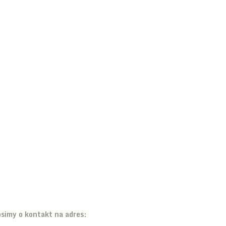
ESTEŚ ZAINTERESOWANY:
 WSPÓŁPRACĄ
 SPONSORINGIEM
 PARTNERSTWEM
osimy o kontakt na adres: