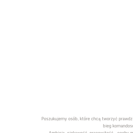
STAŃ SIĘ CZĘŚCIĄ ZESPO
FORMOZA CHALLENG
ZOSTAŃ WOLONTARIUSZE
Poszukujemy osób, które chcą tworzyć prawdz
bieg komandos
Ambicja, ciekawość, pracowitość – cechy m