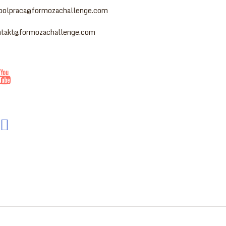
polpraca@formozachallenge.com
ntakt@formozachallenge.com