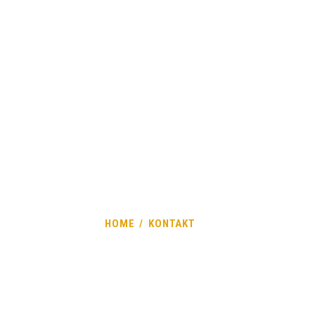
AKTUALNOŚCI
BIEGI Z PRZESZKODAMI
DLA ZAWODNIKA
CENNIKI
PARTNERZY
JW FORMOZA
KONTAKT
POMOC
HOME
KONTAKT