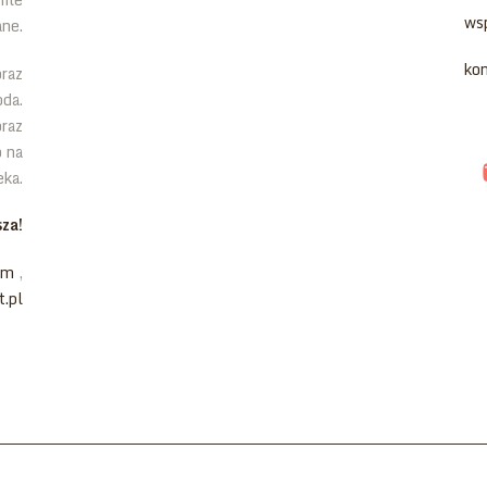
ws
ane.
ko
oraz
da.
oraz
o na
eka.
za!
om
,
.pl