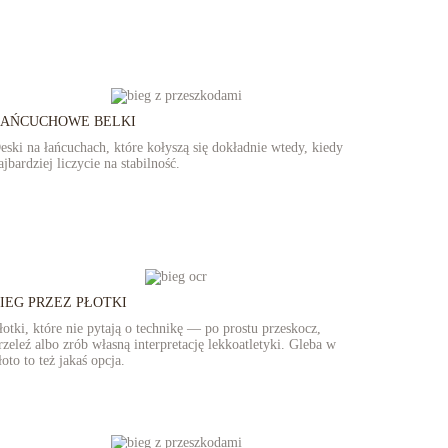
ŁAŃCUCHOWE BELKI
eski na łańcuchach, które kołyszą się dokładnie wtedy, kiedy
ajbardziej liczycie na stabilność.
IEG PRZEZ PŁOTKI
łotki, które nie pytają o technikę — po prostu przeskocz,
rzeleź albo zrób własną interpretację lekkoatletyki. Gleba w
łoto to też jakaś opcja.