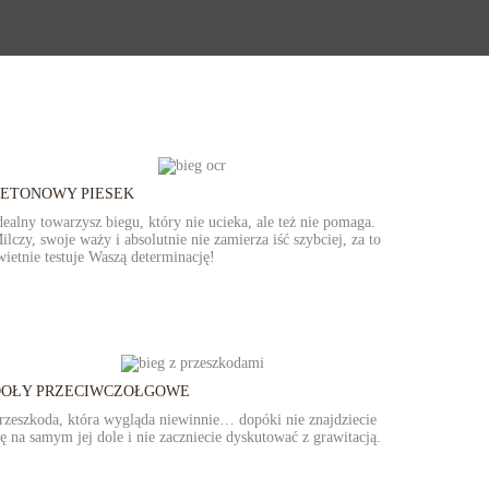
ETONOWY PIESEK
dealny towarzysz biegu, który nie ucieka, ale też nie pomaga.
ilczy, swoje waży i absolutnie nie zamierza iść szybciej, za to
wietnie testuje Waszą determinację!
DOŁY PRZECIWCZOŁGOWE
rzeszkoda, która wygląda niewinnie… dopóki nie znajdziecie
ię na samym jej dole i nie zaczniecie dyskutować z grawitacją.