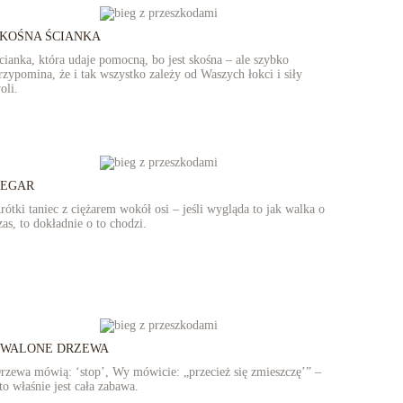
KOŚNA ŚCIANKA
cianka, która udaje pomocną, bo jest skośna – ale szybko
rzypomina, że i tak wszystko zależy od Waszych łokci i siły
oli.
ZEGAR
rótki taniec z ciężarem wokół osi – jeśli wygląda to jak walka o
zas, to dokładnie o to chodzi.
ZWALONE DRZEWA
rzewa mówią: ‘stop’, Wy mówicie: „przecież się zmieszczę’” –
 to właśnie jest cała zabawa.