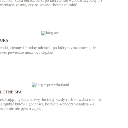
rabinka, która obraca belki po których się wchodzi szybciej niż
mieniacie zdanie, czy na pewno chcecie to robić.
RURA
rótki, ciemny i brudny odcinek, po którym zrozumiecie, że
awet powietrze może być ciężkie.
ŁOTNE SPA
elaksujące tylko z nazwy, bo tutaj każdy ruch to walka o to, by
ie zgubić butów i godności, bo błoto wchodzi wszędzie – i
bsolutnie nie pyta o zgodę