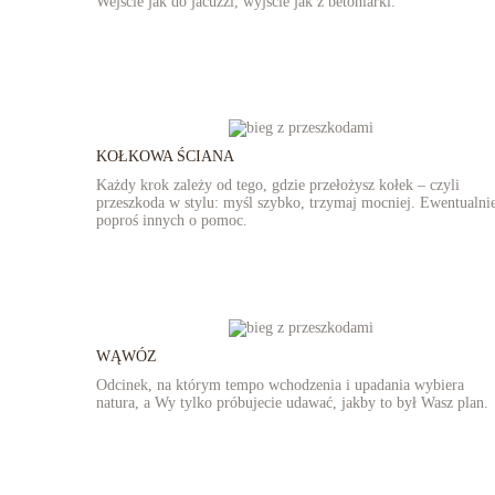
Wejście jak do jacuzzi, wyjście jak z betoniarki.
KOŁKOWA ŚCIANA
Każdy krok zależy od tego, gdzie przełożysz kołek – czyli
przeszkoda w stylu: myśl szybko, trzymaj mocniej. Ewentualni
poproś innych o pomoc.
WĄWÓZ
Odcinek, na którym tempo wchodzenia i upadania wybiera
natura, a Wy tylko próbujecie udawać, jakby to był Wasz plan.