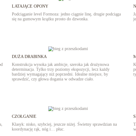
LATAJĄCE OPONY
Podciąganie level Formoza: jedno ciągnie linę, drugie podciąga
J
się na gumowym krążku prosto do dzwonka.
j
DUŻA DRABINKA
M
od
Konstrukcja wysoka jak ambicje, szeroka jak drużynowa
K
determinacja. Tylko trzy poziomy ekspozycji, lecz każdy
p
bardziej wymagający niż poprzedni. Idealne miejsce, by
t
sprawdzić, czy głowa dogania w odwadze ciało.
CZOŁGANIE
S
a,
Klasyk: nisko, szybciej, jeszcze niżej. Świetny sprawdzian na
T
koordynację rąk, nóg i… płuc.
w