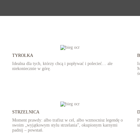
TYROLKA
B
Idealna dla tych, którzy chcą i popływać i polecieć… ale
I
niekoniecznie w górę.
M
ś
STRZELNICA
Moment prawdy: albo trafisz w cel, albo wzmocnisz legendę o
P
swoim „wyjątkowym stylu strzelania”, okupionym karnymi
s
padnij – powstań.