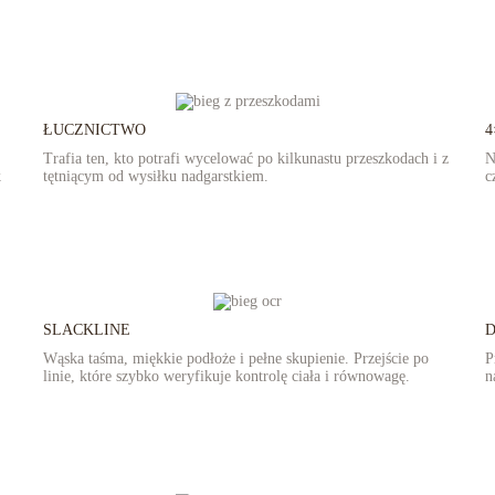
ŁUCZNICTWO
4
Trafia ten, kto potrafi wycelować po kilkunastu przeszkodach i z
N
k
tętniącym od wysiłku nadgarstkiem.
c
SLACKLINE
Wąska taśma, miękkie podłoże i pełne skupienie. Przejście po
P
linie, które szybko weryfikuje kontrolę ciała i równowagę.
n