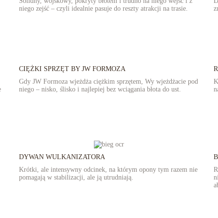
Solidny, wojskowy, pokryty błotem i trudno na niego wejść i z
D
niego zejść – czyli idealnie pasuje do reszty atrakcji na trasie.
z
CIĘŻKI SPRZĘT BY JW FORMOZA
Gdy JW Formoza wjeżdża ciężkim sprzętem, Wy wjeżdżacie pod
K
e
niego – nisko, ślisko i najlepiej bez wciągania błota do ust.
n
DYWAN WULKANIZATORA
B
Krótki, ale intensywny odcinek, na którym opony tym razem nie
R
pomagają w stabilizacji, ale ją utrudniają.
n
a