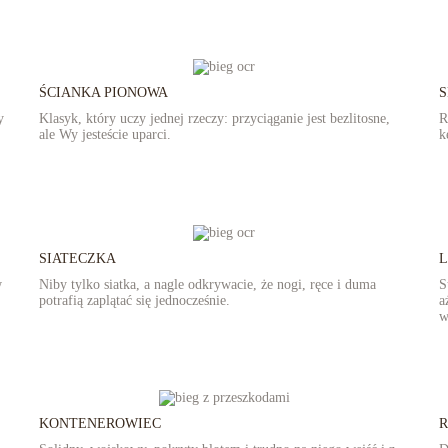
ŚCIANKA PIONOWA
y
Klasyk, który uczy jednej rzeczy: przyciąganie jest bezlitosne,
R
ale Wy jesteście uparci.
k
SIATECZKA
L
w
Niby tylko siatka, a nagle odkrywacie, że nogi, ręce i duma
S
potrafią zaplątać się jednocześnie.
a
w
KONTENEROWIEC
R