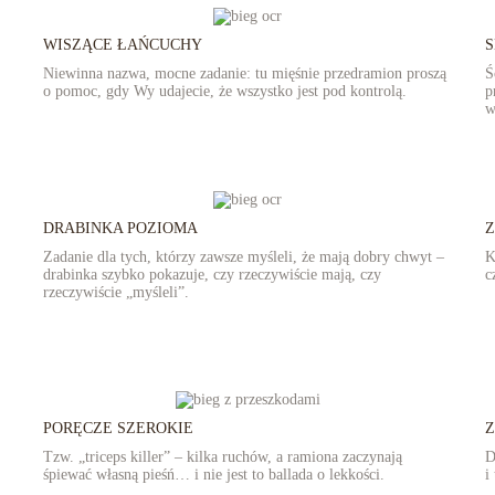
WISZĄCE ŁAŃCUCHY
S
Niewinna nazwa, mocne zadanie: tu mięśnie przedramion proszą
Ś
o pomoc, gdy Wy udajecie, że wszystko jest pod kontrolą.
p
w
DRABINKA POZIOMA
Zadanie dla tych, którzy zawsze myśleli, że mają dobry chwyt –
K
drabinka szybko pokazuje, czy rzeczywiście mają, czy
c
rzeczywiście „myśleli”.
PORĘCZE SZEROKIE
Tzw. „triceps killer” – kilka ruchów, a ramiona zaczynają
D
śpiewać własną pieśń… i nie jest to ballada o lekkości.
i