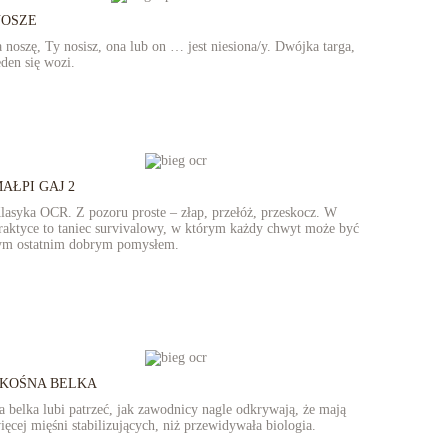
NOSZE
a noszę, Ty nosisz, ona lub on … jest niesiona/y. Dwójka targa,
eden się wozi.
AŁPI GAJ 2
lasyka OCR. Z pozoru proste – złap, przełóż, przeskocz. W
raktyce to taniec survivalowy, w którym każdy chwyt może być
ym ostatnim dobrym pomysłem.
KOŚNA BELKA
a belka lubi patrzeć, jak zawodnicy nagle odkrywają, że mają
ięcej mięśni stabilizujących, niż przewidywała biologia.