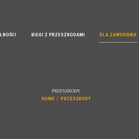
AKTUALNOŚCI
BIEGI Z PRZESZKODAMI
DLA ZAWODNIKA
LNOŚCI
BIEGI Z PRZESZKODAMI
DLA ZAWODNIKA
CENNIKI
PARTNERZY
JW FORMOZA
POMOC
PRZESZKODY
HOME
PRZESZKODY