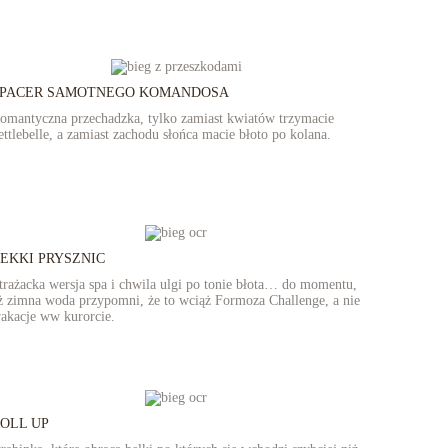
SPACER SAMOTNEGO KOMANDOSA
omantyczna przechadzka, tylko zamiast kwiatów trzymacie
ettlebelle, a zamiast zachodu słońca macie błoto po kolana.
EKKI PRYSZNIC
trażacka wersja spa i chwila ulgi po tonie błota… do momentu,
ż zimna woda przypomni, że to wciąż Formoza Challenge, a nie
akacje ww kurorcie.
OLL UP