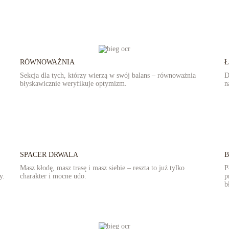
RÓWNOWAŻNIA
Sekcja dla tych, którzy wierzą w swój balans – równoważnia
D
błyskawicznie weryfikuje optymizm.
n
SPACER DRWALA
B
Masz kłodę, masz trasę i masz siebie – reszta to już tylko
P
y.
charakter i mocne udo.
p
b