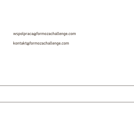
- współpracą
- sponsoringiem
- partnerstwem
Prosimy o kontakt na adres:
wspolpraca@formozachallenge.com
kontakt@formozachallenge.com
Formoza Challenge 2024 © Wszystkie Prawa Ograniczone.