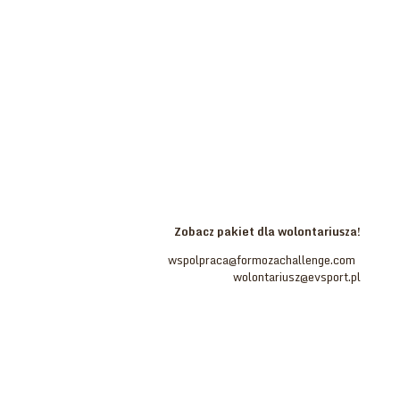
Stań się częścią zespołu
Formoza Challenge!
Zostań Wolontariuszem.
Poszukujemy osób, które chcą tworzyć prawdziwy bieg
komandosów!
Ambicja, ciekawość, pracowitość – cechy mile widziane.
Doświadczenie w organizacji eventu oraz niezapomniana
przygoda.
Zaświadczenie, wyżywienie, pakiet startowy oraz możliwość
wzięcia udziału w biegu – to wszystko na Ciebie czeka.
Zobacz pakiet dla wolontariusza!
Wolontariat:
wspolpraca@formozachallenge.com
,
wolontariusz@evsport.pl
Jesteś zainteresowany: